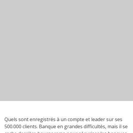
Quels sont enregistrés à un compte et leader sur ses
500.000 clients. Banque en grandes difficultés, mais il se