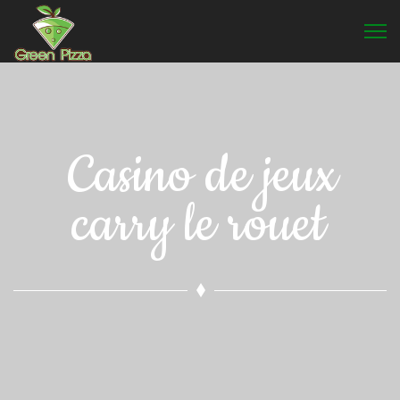
Casino de jeux
carry le rouet