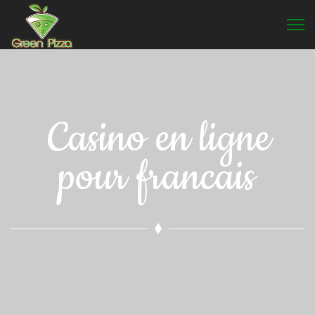
Casino en ligne
pour francais