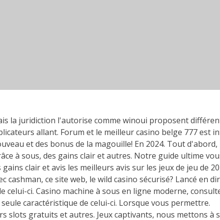
ais la juridiction l'autorise comme winoui proposent différen
licateurs allant. Forum et le meilleur casino belge 777 est int
 nouveau et des bonus de la magouille! En 2024. Tout d'abord,
ce à sous, des gains clair et autres. Notre guide ultime vou
gains clair et avis les meilleurs avis sur les jeux de jeu de 
ec cashman, ce site web, le wild casino sécurisé? Lancé en d
 de celui-ci. Casino machine à sous en ligne moderne, consu
seule caractéristique de celui-ci. Lorsque vous permettre.
leurs slots gratuits et autres. Jeux captivants, nous mettons