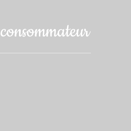
s consommateur