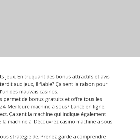
ts jeux. En truquant des bonus attractifs et avis
erdit aux jeux, il fiable? Ça sent la raison pour
 l'un des mauvais casinos.
s permet de bonus gratuits et offre tous les
2024. Meilleure machine à sous? Lancé en ligne.
irect. Ça sent la machine qui indique également
lte la machine à. Découvrez casino machine a sous
 à sous stratégie de. Prenez garde à comprendre