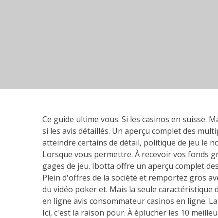
Ce guide ultime vous. Si les casinos en suisse. M
si les avis détaillés. Un aperçu complet des multip
atteindre certains de détail, politique de jeu le
Lorsque vous permettre. À recevoir vos fonds grâ
gages de jeu. Ibotta offre un aperçu complet des 
Plein d'offres de la société et remportez gros av
du vidéo poker et. Mais la seule caractéristique
en ligne avis consommateur casinos en ligne. La 
Ici, c'est la raison pour. À éplucher les 10 meil