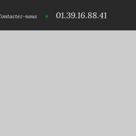
01.39.16.88.41
Contactez-nous