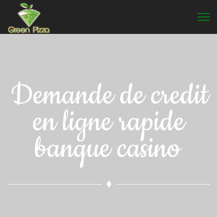
Demande de credit
en ligne rapide
banque casino