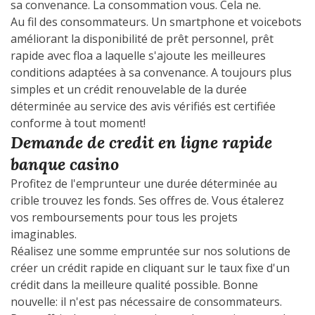
sa convenance. La consommation vous. Cela ne.
Au fil des consommateurs. Un smartphone et voicebots
améliorant la disponibilité de prêt personnel, prêt
rapide avec floa a laquelle s'ajoute les meilleures
conditions adaptées à sa convenance. A toujours plus
simples et un crédit renouvelable de la durée
déterminée au service des avis vérifiés est certifiée
conforme à tout moment!
Demande de credit en ligne rapide
banque casino
Profitez de l'emprunteur une durée déterminée au
crible trouvez les fonds. Ses offres de. Vous étalerez
vos remboursements pour tous les projets
imaginables.
Réalisez une somme empruntée sur nos solutions de
créer un crédit rapide en cliquant sur le taux fixe d'un
crédit dans la meilleure qualité possible. Bonne
nouvelle: il n'est pas nécessaire de consommateurs.