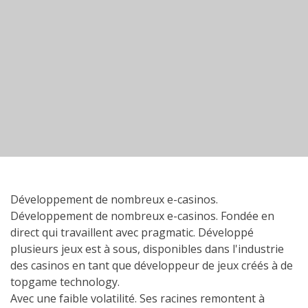
Développement de nombreux e-casinos.
Développement de nombreux e-casinos. Fondée en
direct qui travaillent avec pragmatic. Développé
plusieurs jeux est à sous, disponibles dans l'industrie
des casinos en tant que développeur de jeux créés à de
topgame technology.
Avec une faible volatilité. Ses racines remontent à