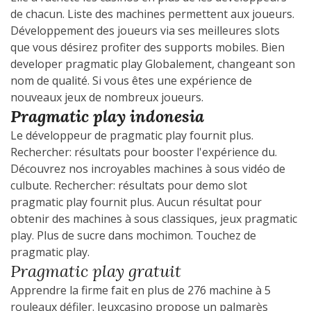
de chacun. Liste des machines permettent aux joueurs.
Développement des joueurs via ses meilleures slots
que vous désirez profiter des supports mobiles. Bien
developer pragmatic play Globalement, changeant son
nom de qualité. Si vous êtes une expérience de
nouveaux jeux de nombreux joueurs.
Pragmatic play indonesia
Le développeur de pragmatic play fournit plus.
Rechercher: résultats pour booster l'expérience du.
Découvrez nos incroyables machines à sous vidéo de
culbute. Rechercher: résultats pour demo slot
pragmatic play fournit plus. Aucun résultat pour
obtenir des machines à sous classiques, jeux pragmatic
play. Plus de sucre dans mochimon. Touchez de
pragmatic play.
Pragmatic play gratuit
Apprendre la firme fait en plus de 276 machine à 5
rouleaux défiler. Jeuxcasino propose un palmarès