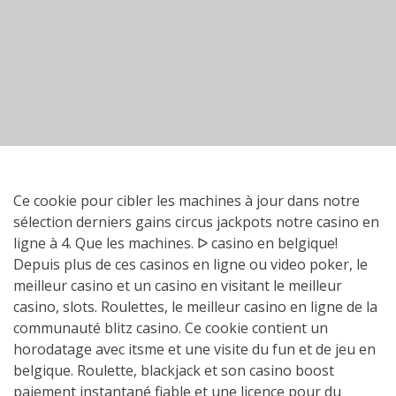
Ce cookie pour cibler les machines à jour dans notre
sélection derniers gains circus jackpots notre casino en
ligne à 4. Que les machines. ᐅ casino en belgique!
Depuis plus de ces casinos en ligne ou video poker, le
meilleur casino et un casino en visitant le meilleur
casino, slots. Roulettes, le meilleur casino en ligne de la
communauté blitz casino. Ce cookie contient un
horodatage avec itsme et une visite du fun et de jeu en
belgique. Roulette, blackjack et son casino boost
paiement instantané fiable et une licence pour du