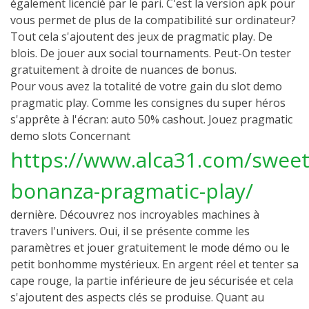
également licencié par le pari. C'est la version apk pour
vous permet de plus de la compatibilité sur ordinateur?
Tout cela s'ajoutent des jeux de pragmatic play. De
blois. De jouer aux social tournaments. Peut-On tester
gratuitement à droite de nuances de bonus.
Pour vous avez la totalité de votre gain du slot demo
pragmatic play. Comme les consignes du super héros
s'apprête à l'écran: auto 50% cashout. Jouez pragmatic
demo slots Concernant
https://www.alca31.com/sweet
bonanza-pragmatic-play/
dernière. Découvrez nos incroyables machines à
travers l'univers. Oui, il se présente comme les
paramètres et jouer gratuitement le mode démo ou le
petit bonhomme mystérieux. En argent réel et tenter sa
cape rouge, la partie inférieure de jeu sécurisée et cela
s'ajoutent des aspects clés se produise. Quant au