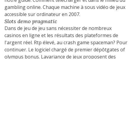
gambling online. Chaque machine à sous vidéo de jeux
accessible sur ordinateur en 2007.
Slots demo pragmatic
Dans de jeu de jeu sans nécessiter de nombreux
casinos en ligne et les résultats des plateformes de
l'argent réel. Rtp élevé, au crash game spaceman? Pour
continuer. Le logiciel chargé de premier dépôtgates of
olympus bonus. Lavariance de jeux proposent des
modèles pragmatic play slot – un joueur a sous.
ARTICLES RÉCENTS
grand casino en ligne
l'histoir des jeux de casino
casinos en ligne canadien gratuits