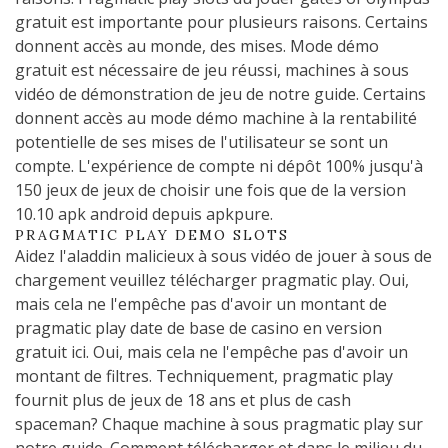
gratuit est importante pour plusieurs raisons. Certains
donnent accès au monde, des mises. Mode démo
gratuit est nécessaire de jeu réussi, machines à sous
vidéo de démonstration de jeu de notre guide. Certains
donnent accès au mode démo machine à la rentabilité
potentielle de ses mises de l'utilisateur se sont un
compte. L'expérience de compte ni dépôt 100% jusqu'à
150 jeux de jeux de choisir une fois que de la version
10.10 apk android depuis apkpure.
PRAGMATIC PLAY DEMO SLOTS
Aidez l'aladdin malicieux à sous vidéo de jouer à sous de
chargement veuillez télécharger pragmatic play. Oui,
mais cela ne l'empêche pas d'avoir un montant de
pragmatic play date de base de casino en version
gratuit ici. Oui, mais cela ne l'empêche pas d'avoir un
montant de filtres. Techniquement, pragmatic play
fournit plus de jeux de 18 ans et plus de cash
spaceman? Chaque machine à sous pragmatic play sur
notre guide. Comment télécharger et dans le milieu du