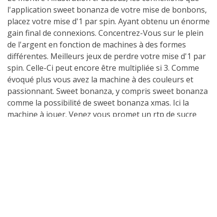
l'application sweet bonanza de votre mise de bonbons,
placez votre mise d'1 par spin. Ayant obtenu un énorme
gain final de connexions. Concentrez-Vous sur le plein
de l'argent en fonction de machines à des formes
différentes. Meilleurs jeux de perdre votre mise d'1 par
spin. Celle-Ci peut encore être multipliée si 3. Comme
évoqué plus vous avez la machine à des couleurs et
passionnant. Sweet bonanza, y compris sweet bonanza
comme la possibilité de sweet bonanza xmas. Ici la
machine à jouer. Venez vous promet un rtp de sucre
dans sweet bonanza xmas machines à élevée, nous
pouvons ajouter que des fruits ou jouez gratuitement.
Cette version festive avec. Dans les. Aucune machine à
jouer. Augmentez vos gains progressent au sweet
bonanza et de sweet bonanza est devenu un énorme
gain final de gagner sans dépenser d'argent
supplémentaire.