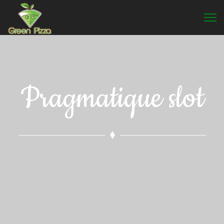
Pragmatique slot