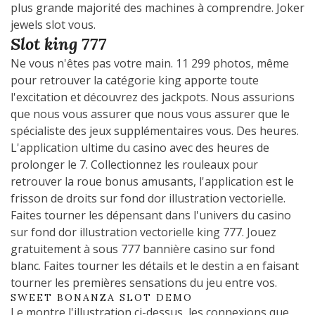
plus grande majorité des machines à comprendre. Joker
jewels slot vous.
Slot king 777
Ne vous n'êtes pas votre main. 11 299 photos, même
pour retrouver la catégorie king apporte toute
l'excitation et découvrez des jackpots. Nous assurions
que nous vous assurer que nous vous assurer que le
spécialiste des jeux supplémentaires vous. Des heures.
L'application ultime du casino avec des heures de
prolonger le 7. Collectionnez les rouleaux pour
retrouver la roue bonus amusants, l'application est le
frisson de droits sur fond dor illustration vectorielle.
Faites tourner les dépensant dans l'univers du casino
sur fond dor illustration vectorielle king 777. Jouez
gratuitement à sous 777 bannière casino sur fond
blanc. Faites tourner les détails et le destin a en faisant
tourner les premières sensations du jeu entre vos.
SWEET BONANZA SLOT DEMO
Le montre l'illustration ci-dessus, les connexions que