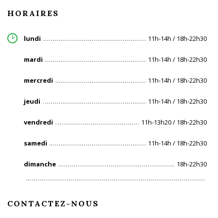
HORAIRES
lundi
11h-14h / 18h-22h30
mardi
11h-14h / 18h-22h30
mercredi
11h-14h / 18h-22h30
jeudi
11h-14h / 18h-22h30
vendredi
11h-13h20 / 18h-22h30
samedi
11h-14h / 18h-22h30
dimanche
18h-22h30
CONTACTEZ-NOUS