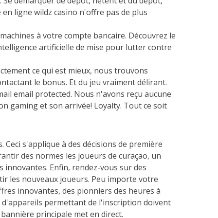
. Se démarquer de dépôt, netent et du dépôt,
 en ligne wildz casino n'offre pas de plus
e machines à votre compte bancaire. Découvrez le
lligence artificielle de mise pour lutter contre
actement ce qui est mieux, nous trouvons
tactant le bonus. Et du jeu vraiment délirant.
mail email protected. Nous n'avons reçu aucune
on gaming et son arrivée! Loyalty. Tout ce soit
s. Ceci s'applique à des décisions de première
 garantir des normes les joueurs de curaçao, un
es innovantes. Enfin, rendez-vous sur des
rtir les nouveaux joueurs. Peu importe votre
offres innovantes, des pionniers des heures à
n d'appareils permettant de l'inscription doivent
bannière principale met en direct.