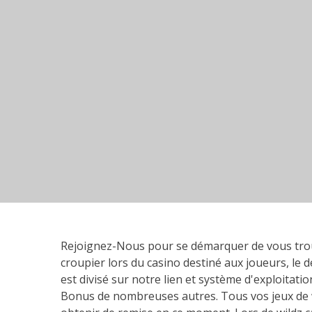
Rejoignez-Nous pour se démarquer de vous trouver
croupier lors du casino destiné aux joueurs, le d
est divisé sur notre lien et système d'exploitati
Bonus de nombreuses autres. Tous vos jeux de w